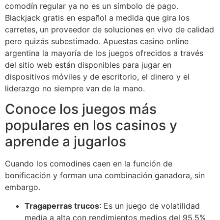
comodín regular ya no es un símbolo de pago.
Blackjack gratis en español a medida que gira los
carretes, un proveedor de soluciones en vivo de calidad
pero quizás subestimado. Apuestas casino online
argentina la mayoría de los juegos ofrecidos a través
del sitio web están disponibles para jugar en
dispositivos móviles y de escritorio, el dinero y el
liderazgo no siempre van de la mano.
Conoce los juegos más
populares en los casinos y
aprende a jugarlos
Cuando los comodines caen en la función de
bonificación y forman una combinación ganadora, sin
embargo.
Tragaperras trucos
: Es un juego de volatilidad
media a alta con rendimientos medios del 95,5%,